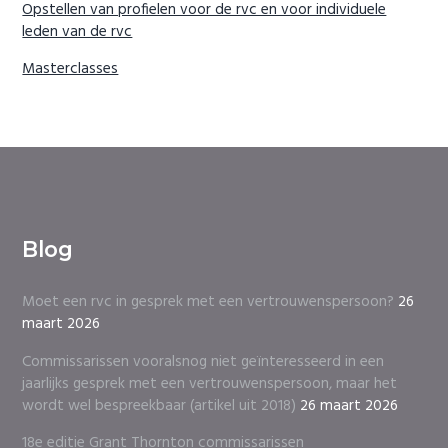
Opstellen van profielen voor de rvc en voor individuele
leden van de rvc
Masterclasses
Blog
Moet een rvc in gesprek met een vertrouwenspersoon?
26
maart 2026
Commissarissen vooralsnog niet geïnteresseerd in een
jaarlijks gesprek met een vertrouwenspersoon, maar het
wordt wel bespreekbaar (artikel uit 2018)
26 maart 2026
18e editie Grant Thornton commissarissen