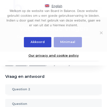
S
S
S
English
k
k
k
Menu
Welkom op de website van Board in Balance. Deze website
i
i
i
Governance,
Board in Balance
gebruikt cookies om u een goede gebruikservaring te bieden.
board
p
p
p
evaluations
Indien u door gaat met het gebruik van deze website, gaan we
t
t
t
er van uit dat u hiermee instemt.
Veelgestelde vragen
o
o
o
p
m
p
Over externe begeleiding van uw zelfevaluatie
r
a
r
Akkoord
Minimaal
i
i
i
m
n
m
a
c
a
Our privacy and cookie policy
r
o
r
Home
/
Diensten
/
Zelfevaluatie
/
Veelgestelde vragen
y
n
y
n
t
s
a
e
i
Vraag en antwoord
v
n
d
i
t
e
Question 2
g
b
a
a
t
r
Question