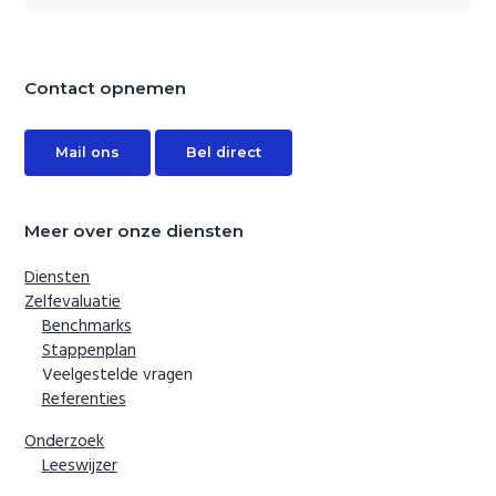
i
o
n
Primary
Sidebar
Contact opnemen
Mail ons
Bel direct
Meer over onze diensten
Diensten
Zelfevaluatie
Benchmarks
Stappenplan
Veelgestelde vragen
Referenties
Onderzoek
Leeswijzer