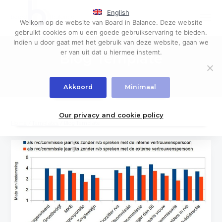
S
S
English
k
k
Menu
Welkom op de website van Board in Balance. Deze website
i
i
Governance,
Board in Balance
gebruikt cookies om u een goede gebruikservaring te bieden.
board
p
p
evaluations
Indien u door gaat met het gebruik van deze website, gaan we
t
t
er van uit dat u hiermee instemt.
Blog Template
o
o
p
m
r
a
Akkoord
Minimaal
i
i
m
n
a
c
Our privacy and cookie policy
Home
/
Templates
/
Blog Template
r
o
y
n
n
t
a
e
v
n
i
t
g
a
t