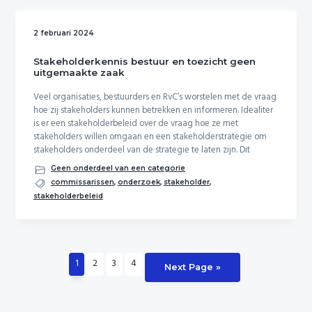
2 februari 2024
Stakeholderkennis bestuur en toezicht geen
uitgemaakte zaak
Veel organisaties, bestuurders en RvC’s worstelen met de vraag
hoe zij stakeholders kunnen betrekken en informeren. Idealiter
is er een stakeholderbeleid over de vraag hoe ze met
stakeholders willen omgaan en een stakeholderstrategie om
stakeholders onderdeel van de strategie te laten zijn. Dit
Geen onderdeel van een categorie
commissarissen
,
onderzoek
,
stakeholder
,
stakeholderbeleid
Page
Page
Page
Page
1
2
3
4
Go
Next Page »
to