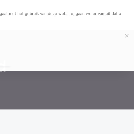
gaat met het gebruik van deze website, gaan we er van uit dat u
A+
licaties
Team
Blog
Contact
A.
A-
d