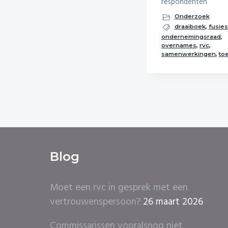
respondenten
Onderzoek
draaiboek
,
fusies
ondernemingsraad
,
overnames
,
rvc
,
samenwerkingen
,
to
Blog
Moet een rvc in gesprek met een
vertrouwenspersoon?
26 maart 2026
Commissarissen vooralsnog niet