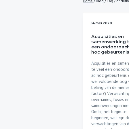
Home
/
Blog / Tag / onder
i
t
g
a
14 mei 2020
t
i
Acquisities en
samenwerking t
o
een ondoordach
n
hoc gebeurtenis
Acquisities en same
te veel een ondoor
ad hoc gebeurtenis ? 
wel voldoende oog 
belang van de mensel
factor?) Verwachting
overnames, fusies e
samenwerkingen me
Om bij het begin te
beginnen, wat zijn d
verwachtingen van 