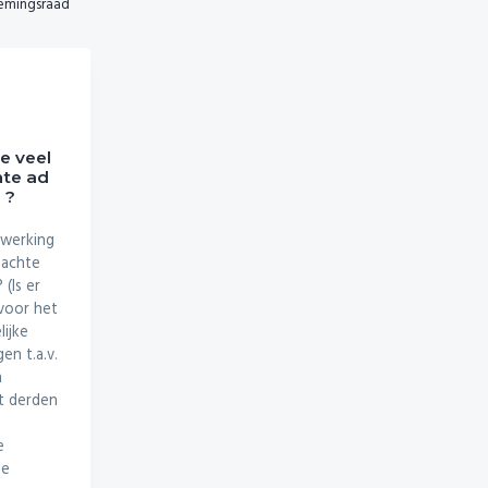
nemingsraad
e veel
te ad
 ?
nwerking
dachte
(Is er
voor het
ijke
en t.a.v.
n
t derden
e
de