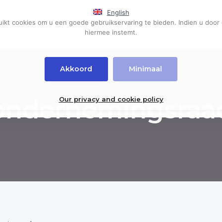
English
kt cookies om u een goede gebruikservaring te bieden. Indien u door 
Home
Events
Diensten
Pub
hiermee instemt.
Akkoord
Minimaal
ondernemingsraa
Our privacy and cookie policy