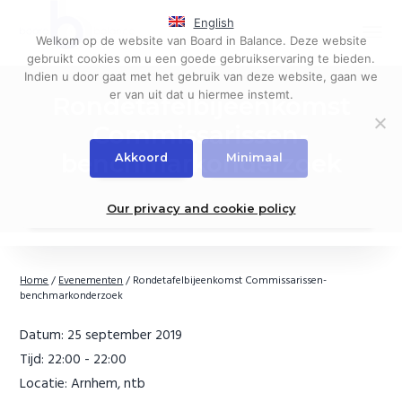
S
S
English
k
k
Menu
Welkom op de website van Board in Balance. Deze website
i
i
Governance,
Board in Balance
gebruikt cookies om u een goede gebruikservaring te bieden.
board
p
p
evaluations
Indien u door gaat met het gebruik van deze website, gaan we
t
t
er van uit dat u hiermee instemt.
Rondetafelbijeenkomst
o
o
p
m
Commissarissen-
r
a
benchmarkonderzoek
Akkoord
Minimaal
i
i
m
n
a
c
Our privacy and cookie policy
r
o
y
n
n
t
Home
/
Evenementen
/
Rondetafelbijeenkomst Commissarissen-
a
e
benchmarkonderzoek
v
n
i
t
Datum:
25 september 2019
g
Tijd:
22:00 - 22:00
a
Locatie:
Arnhem, ntb
t