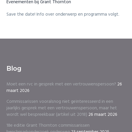
i
Evenementen bij Grant Thornton
o
n
Save the date! Info over onderwerp en programma volgt.
Blog
Moet een rvc in gesprek met een vertrouwenspersoon?
26
maart 2026
Commissarissen vooralsnog niet geïnteresseerd in een
jaarlijks gesprek met een vertrouwenspersoon, maar het
wordt wel bespreekbaar (artikel uit 2018)
26 maart 2026
18e editie Grant Thornton commissarissen