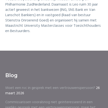
Philharmonie ZuidNederland. Daarnaast is Leo ruim 30 jaar
actief geweest in het bankwezen (ING, SNS Bank en Van
Lanschot Bankiers) en in vastgoed (Raad van bestuur
Stienstra Onroerend Goed) en organiseert hij samen met
Maastricht University Masterclasses voor Toezichthouders
en Bestuurders.
Blog
Moet een rvc in gesprek met een vertrouwenspersoon?
26
maart 2026
Commissarissen vooralsnog niet geïnteresseerd in een
jaarlijks gesprek met een vertrouwenspersoon, maar het