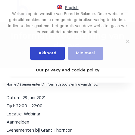
S
S
English
k
k
Menu
Welkom op de website van Board in Balance. Deze website
i
i
Governance,
Board in Balance
gebruikt cookies om u een goede gebruikservaring te bieden.
board
p
p
evaluations
Indien u door gaat met het gebruik van deze website, gaan we
t
t
er van uit dat u hiermee instemt.
Informatievoorziening van
o
o
p
m
de rvc.
r
a
Akkoord
Minimaal
i
i
m
n
a
c
Our privacy and cookie policy
r
o
y
n
Home
/
Evenementen
/
Informatievoorziening van de rvc.
n
t
a
e
Datum:
29 juni 2021
v
n
Tijd:
22:00 - 22:00
i
t
Locatie:
Webinar
g
Aanmelden
a
t
Evenementen bij Grant Thornton