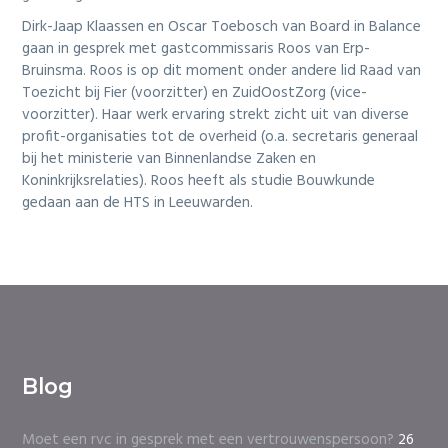
Dirk-Jaap Klaassen en Oscar Toebosch van Board in Balance
gaan in gesprek met gastcommissaris Roos van Erp-
Bruinsma. Roos is op dit moment onder andere lid Raad van
Toezicht bij Fier (voorzitter) en ZuidOostZorg (vice-
voorzitter). Haar werk ervaring strekt zicht uit van diverse
profit-organisaties tot de overheid (o.a. secretaris generaal
bij het ministerie van Binnenlandse Zaken en
Koninkrijksrelaties). Roos heeft als studie Bouwkunde
gedaan aan de HTS in Leeuwarden.
Blog
Moet een rvc in gesprek met een vertrouwenspersoon?
26