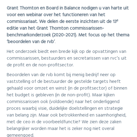
i
o
Grant Thornton en Board in Balance nodigen u van harte uit
n
voor een webinar over het functioneren van het
e
commissariaat. We delen de eerste inzichten uit de 13
editie van het Grant Thornton commissarissen-
benchmarkonderzoek (2020-2021). Met focus op het thema
‘beoordelen van de rvb’
.
Het onderzoek biedt een brede kijk op de opvattingen van
commissarissen, bestuurders en secretarissen van rvc’s uit
de profit en de non-profitsector.
Beoordelen van de rvb komt bij menig bedrijf neer op
vaststelling of de bestuurder de gestelde targets heeft
gehaald voor omzet en winst (in de profitsector) of binnen
het budget is gebleven (in de non-profit). Maar kijken
commissarissen ook (voldoende) naar het onderliggend
proces waarbij visie, duidelijke doelstellingen en strategie
van belang zijn. Maar ook betrokkenheid en saamhorigheid,
met de ceo in de voorbeeldfunctie? We zien deze zaken
belangrijker worden maar het is zeker nog niet overal
gemeengoed.