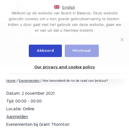
S
S
English
k
k
Menu
Welkom op de website van Board in Balance. Deze website
i
i
Governance,
Board in Balance
gebruikt cookies om u een goede gebruikservaring te bieden.
board
p
p
evaluations
Indien u door gaat met het gebruik van deze website, gaan we
t
t
er van uit dat u hiermee instemt.
Hoe beoordeelt de rvc de
o
o
p
m
raad van bestuur?
r
a
Akkoord
Minimaal
i
i
m
n
a
c
Our privacy and cookie policy
r
o
y
n
Home
/
Evenementen
/
Hoe beoordeelt de rvc de raad van bestuur?
n
t
a
e
Datum:
2 november 2021
v
n
Tijd:
00:00 - 00:00
i
t
Locatie:
Online
g
Aanmelden
a
t
Evenementen bij Grant Thornton