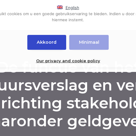
English
kt cookies om u een goede gebruikservaring te bieden. Indien u door 
Home
Events
Diensten
Pub
hiermee instemt.
Akkoord
Minimaal
De functie van he
Our privacy and cookie policy
uursverslag en ve
richting stakehol
aronder geldgeve