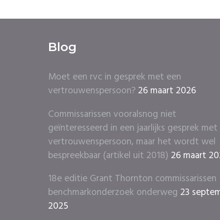
Blog
Moet een rvc in gesprek met een
vertrouwenspersoon?
26 maart 2026
Commissarissen vooralsnog niet
geïnteresseerd in een jaarlijks gesprek met
vertrouwenspersoon, maar het wordt wel
bespreekbaar (artikel uit 2018)
26 maart 2
18e editie Grant Thornton commissarissen
benchmarkonderzoek onderweg
23 septe
2025