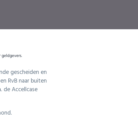
r geldgevers.
oende gescheiden en
 en RvB naar buiten
a. de Accellcase
mond.