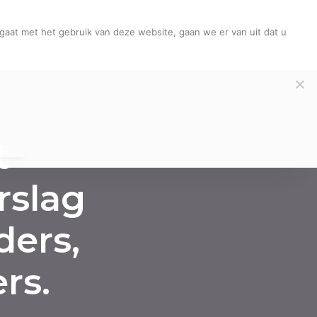
gaat met het gebruik van deze website, gaan we er van uit dat u
A+
licaties
Team
Blog
Contact
A.
A-
t
rslag
ders,
rs.