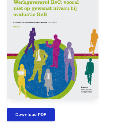
i
o
n
Download PDF