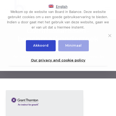
S
S
English
k
k
Menu
Welkom op de website van Board in Balance. Deze website
i
i
Governance,
Board in Balance
gebruikt cookies om u een goede gebruikservaring te bieden.
board
p
p
evaluations
Indien u door gaat met het gebruik van deze website, gaan we
t
t
er van uit dat u hiermee instemt.
Commissarissen-
o
o
p
m
benchmarkonderzoek
r
a
2015/2016, deel III
Akkoord
Minimaal
i
i
m
n
Werkgeversrol RvC: vooral niet op gewenst niveau bij
a
c
Our privacy and cookie policy
evaluatie RvB
r
o
y
n
n
t
a
e
v
n
i
t
g
a
t