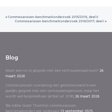
«
Commissarissen-benchmarkonderzoek 2015/2016, deel II
Commissarissen-benchmarkonderzoek 2016/2017, deel I
»
Blog
Moet een rvc in gesprek met een vertrouwenspersoon?
26
maart 2026
Commissarissen vooralsnog niet geïnteresseerd in een
jaarlijks gesprek met een vertrouwenspersoon, maar het
wordt wel bespreekbaar (artikel uit 2018)
26 maart 2026
18e editie Grant Thornton commissarissen
benchmarkonderzoek onderweg
23 september 2025