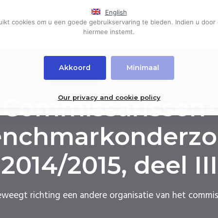
English
kt cookies om u een goede gebruikservaring te bieden. Indien u door 
Home
Events
Diensten
Pub
hiermee instemt.
Akkoord
Minimaal
Commissarissen-
Our privacy and cookie policy
enchmarkonderzo
2014/2015, deel III
weegt richting een andere organisatie van het commis