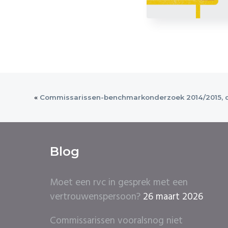
«
Commissarissen-benchmarkonderzoek 2014/2015, de
Blog
Moet een rvc in gesprek met een
vertrouwenspersoon?
26 maart 2026
Commissarissen vooralsnog niet