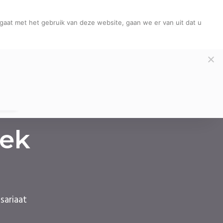
gaat met het gebruik van deze website, gaan we er van uit dat u
A+
licaties
Team
Blog
Contact
A.
A-
ek
sariaat