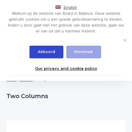
S
S
English
k
k
Menu
Welkom op de website van Board in Balance. Deze website
i
i
Governance,
Board in Balance
gebruikt cookies om u een goede gebruikservaring te bieden.
board
p
p
evaluations
Indien u door gaat met het gebruik van deze website, gaan we
t
t
er van uit dat u hiermee instemt.
Pricing Table
o
o
p
m
Create pricing tables of multiple sizes and widths.
r
a
Akkoord
Minimaal
i
i
m
n
a
c
Our privacy and cookie policy
r
o
Home
/
Features
/
Pricing Table
y
n
n
t
a
e
Two Columns
v
n
i
t
g
a
t