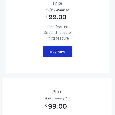
i
Price
o
A short description
n
99.00
$
First feature
Second feature
Third feature
Buy now
Price
A short description
99.00
$