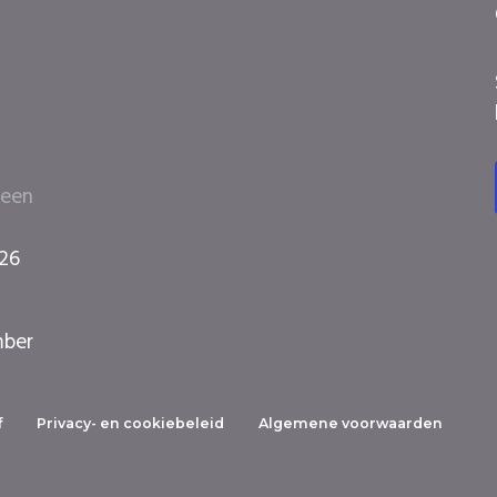
 een
026
mber
f
Privacy- en cookiebeleid
Algemene voorwaarden