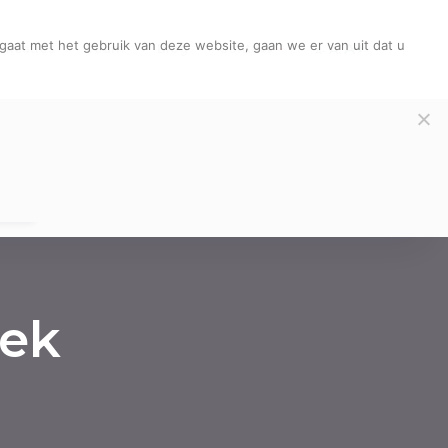
gaat met het gebruik van deze website, gaan we er van uit dat u
A+
licaties
Team
Blog
Contact
A.
A-
ek