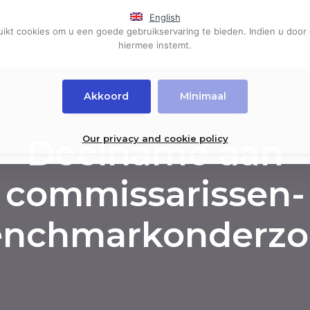
English
kt cookies om u een goede gebruikservaring te bieden. Indien u door 
Home
Events
Diensten
Pub
hiermee instemt.
Akkoord
Minimaal
Deelname aan
Our privacy and cookie policy
commissarissen-
enchmarkonderzo