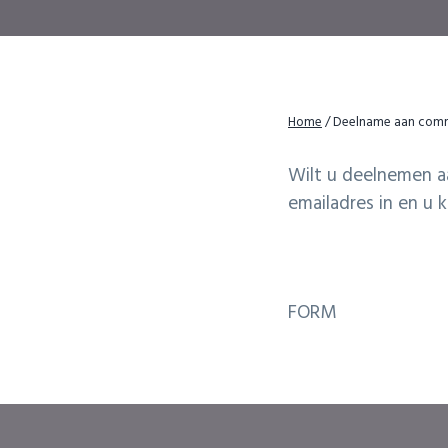
i
t
g
a
t
i
Home
/
Deelname aan comm
o
Wilt u deelnemen a
n
emailadres in en u 
FORM