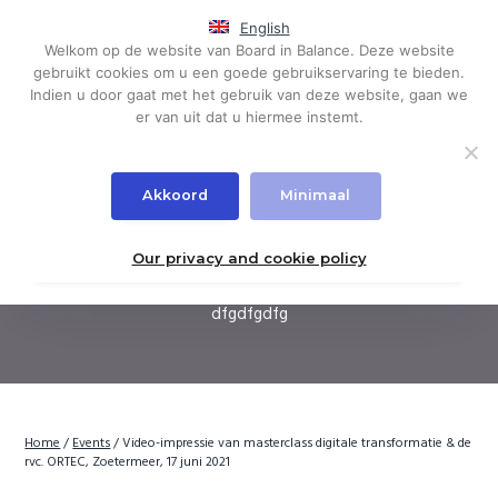
S
S
English
k
k
Menu
Welkom op de website van Board in Balance. Deze website
i
i
Governance,
Board in Balance
gebruikt cookies om u een goede gebruikservaring te bieden.
board
p
p
evaluations
Indien u door gaat met het gebruik van deze website, gaan we
t
t
er van uit dat u hiermee instemt.
Video-impressie van
o
o
p
m
masterclass digitale
r
a
transformatie & de rvc.
Akkoord
Minimaal
i
i
ORTEC, Zoetermeer, 17 juni
m
n
a
c
Our privacy and cookie policy
2021
r
o
y
n
dfgdfgdfg
n
t
a
e
v
n
i
t
g
Home
/
Events
/
Video-impressie van masterclass digitale transformatie & de
a
rvc. ORTEC, Zoetermeer, 17 juni 2021
t