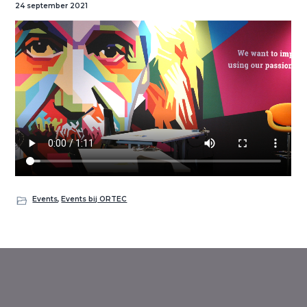
i
24 september 2021
o
n
Events
,
Events bij ORTEC